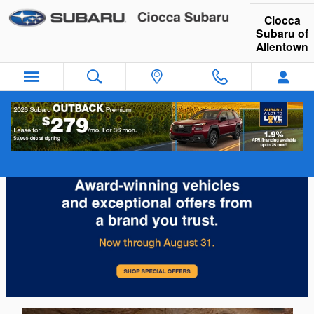
Ciocca Subaru of Allentown
Skip to main content
Ciocca
Subaru of
Allentown